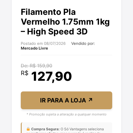
Filamento Pla
Vermelho 1.75mm 1kg
– High Speed 3D
Postado em 08/07/2026
Vendido por:
Mercado Livre
De: R$ 159,90
127,90
R$
IR PARA A LOJA
↗
* Promoção sujeita a alteração a qualquer momento
Compra Segura:
O Só Vantagens seleciona