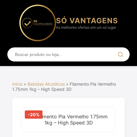
SÓ VANTAGENS
As melhores ofertas em um só lugar
Início
»
Bebidas Alcoólicas
»
Filamento Pla Vermelho
1.75mm 1kg – High Speed 3D
-20%