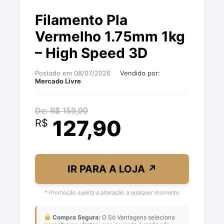
Filamento Pla
Vermelho 1.75mm 1kg
– High Speed 3D
Postado em 08/07/2026
Vendido por:
Mercado Livre
De: R$ 159,90
127,90
R$
IR PARA A LOJA
↗
* Promoção sujeita a alteração a qualquer momento
Compra Segura:
O Só Vantagens seleciona